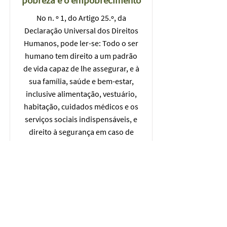
pobreza e o empobrecimento
No n. º 1, do Artigo 25.º, da
Declaração Universal dos Direitos
Humanos, pode ler-se: Todo o ser
humano tem direito a um padrão
de vida capaz de lhe assegurar, e à
sua família, saúde e bem-estar,
inclusive alimentação, vestuário,
habitação, cuidados médicos e os
serviços sociais indispensáveis, e
direito à segurança em caso de
desemprego, doença, invalidez,
viuvez, velhice ou outros casos de
perda dos meios de subsistência
em circunstâncias fora de seu
controle.
Ler mais ...