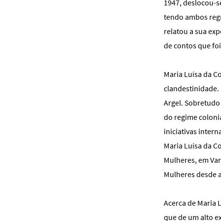
1947, deslocou-s
tendo ambos regr
relatou a sua ex
de contos que fo
Maria Luísa da Co
clandestinidade. 
Argel. Sobretudo 
do regime colonia
iniciativas inter
Maria Luísa da C
Mulheres, em Var
Mulheres desde a
Acerca de Maria L
que de um alto e