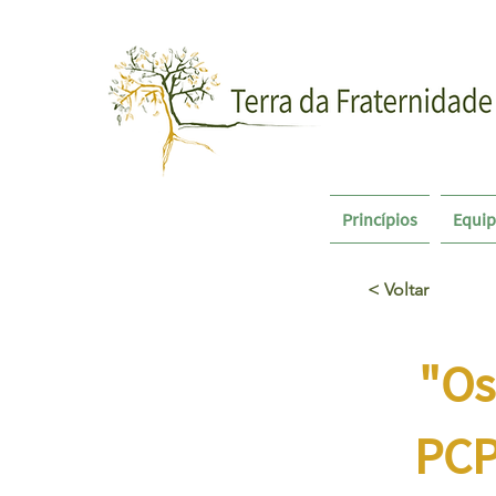
Princípios
Equi
< Voltar
"Os
PCP