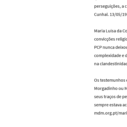
perseguições, a c
Cunhal. 13/05/19
Maria Luísa da Co
convicções relig
PCP nunca deixou
complexidade e d
na clandestinida
Os testemunhos d
Morgadinho ou Ma
seus traços de pe
sempre estava aco
mdm.org.pt/maria