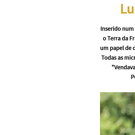
Lu
Inserido num 
o Terra da F
um papel de d
Todas as micr
"Vendaval
P