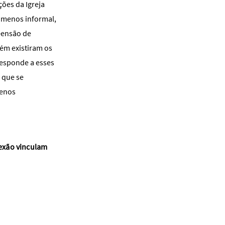
ões da Igreja
u menos informal,
eensão de
bém existiram os
responde a esses
 que se
menos
lexão vinculam