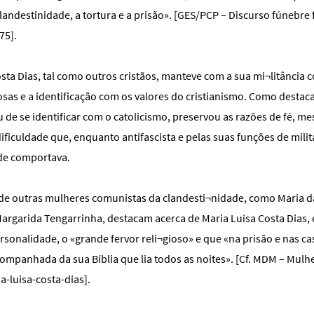
landestinidade, a tortura e a prisão». [GES/PCP – Discurso fúnebre 
75].
sta Dias, tal como outros cristãos, manteve com a sua mi¬litância 
iosas e a identificação com os valores do cristianismo. Como desta
 de se identificar com o catolicismo, preservou as razões de fé, m
ificuldade que, enquanto antifascista e pelas suas funções de mili
de comportava.
e outras mulheres comunistas da clandesti¬nidade, como Maria d
rgarida Tengarrinha, destacam acerca de Maria Luísa Costa Dias, 
rsonalidade, o «grande fervor reli¬gioso» e que «na prisão e nas ca
mpanhada da sua Bíblia que lia todos as noites». [Cf. MDM – Mulher
-luisa-costa-dias].