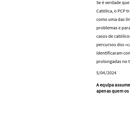
Se é verdade que
Católica, o PCP 
como uma das lin
problemas e para 
casos de católico
percursos dos «c
identificaram co
prolongadas no 
5/04/2024
A equipa assume 
apenas quem os 