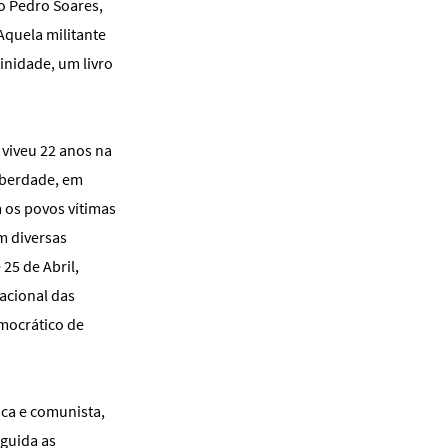
o Pedro Soares,
Aquela militante
inidade, um livro
 viveu 22 anos na
Liberdade, em
m os povos vítimas
m diversas
 25 de Abril,
acional das
mocrático de
ica e comunista,
rguida as