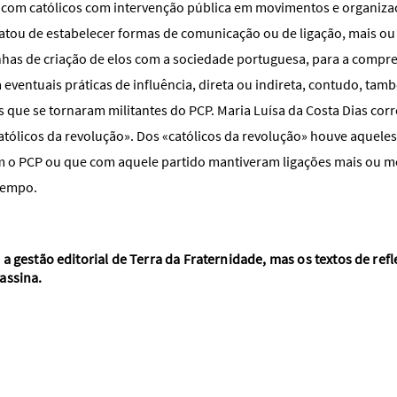
 com católicos com intervenção pública em movimentos e organizaç
tratou de estabelecer formas de comunicação ou de ligação, mais o
has de criação de elos com a sociedade portuguesa, para a compr
eventuais práticas de influência, direta ou indireta, contudo, tam
s que se tornaram militantes do PCP. Maria Luísa da Costa Dias cor
atólicos da revolução». Dos «católicos da revolução» houve aqueles
m o PCP ou que com aquele partido mantiveram ligações mais ou 
tempo.
a gestão editorial de Terra da Fraternidade, mas os textos de ref
assina.