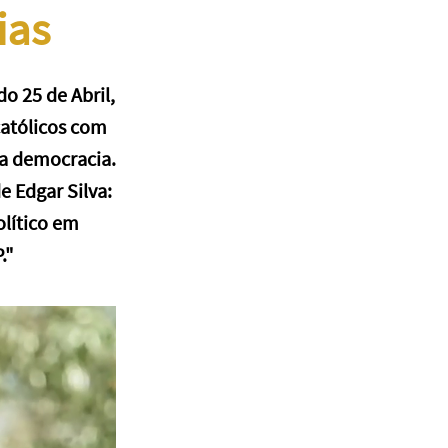
ias
o 25 de Abril,
católicos com
da democracia.
e Edgar Silva:
olítico em
."