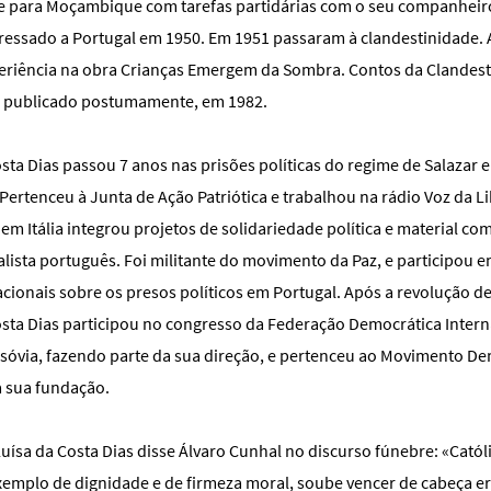
e para Moçambique com tarefas partidárias com o seu companheir
essado a Portugal em 1950. Em 1951 passaram à clandestinidade. 
periência na obra Crianças Emergem da Sombra. Contos da Clandest
i publicado postumamente, em 1982.
sta Dias passou 7 anos nas prisões políticas do regime de Salazar e
Pertenceu à Junta de Ação Patriótica e trabalhou na rádio Voz da 
em Itália integrou projetos de solidariedade política e material co
lista português. Foi militante do movimento da Paz, e participou e
nacionais sobre os presos políticos em Portugal. Após a revolução de
osta Dias participou no congresso da Federação Democrática Intern
sóvia, fazendo parte da sua direção, e pertenceu ao Movimento De
 sua fundação.
uísa da Costa Dias disse Álvaro Cunhal no discurso fúnebre: «Catól
xemplo de dignidade e de firmeza moral, soube vencer de cabeça e