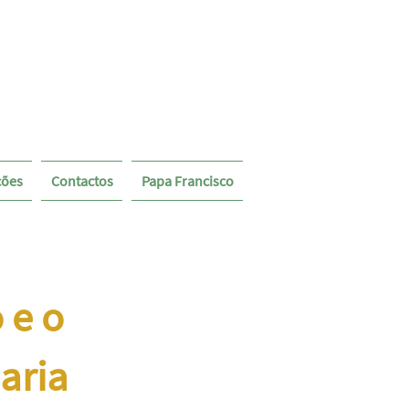
ções
Contactos
Papa Francisco
 e o
aria