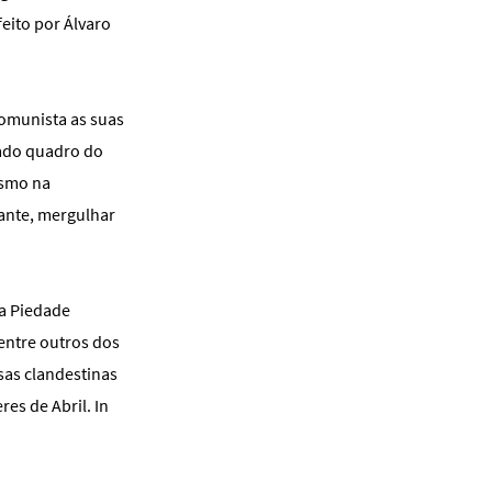
feito por Álvaro
comunista as suas
cado quadro do
esmo na
tante, mergulhar
a Piedade
entre outros dos
sas clandestinas
es de Abril. In