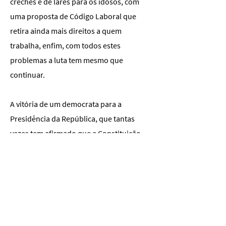
creches e de lares para os idosos, com
uma proposta de Código Laboral que
retira ainda mais direitos a quem
trabalha, enfim, com todos estes
problemas a luta tem mesmo que
continuar.
A vitória de um democrata para a
Presidência da República, que tantas
vezes tem afirmado que a Constituição
tem que ser cumprida, deixa em mim a
esperança que, tal como aqui escrevi no
meu último texto, 2026 possa ser, de
facto, o ano da esperança.
Esperança, essa palavra tantas vezes