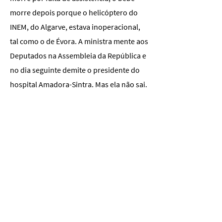
morre depois porque o helicóptero do
INEM, do Algarve, estava inoperacional,
tal como o de Évora. A ministra mente aos
Deputados na Assembleia da República e
no dia seguinte demite o presidente do
hospital Amadora-Sintra. Mas ela não sai.
Como entender que um Orçamento do
Estado tão penalizador para a
generalidade dos cidadãos, um
Orçamento de Estado que todos os dias o
Secretário-Geral do PS justamente critica,
seja viabilizado pelo Partido Socialista? E
enquanto assolados por este paradoxo,
na ordem dia está a luta contra as