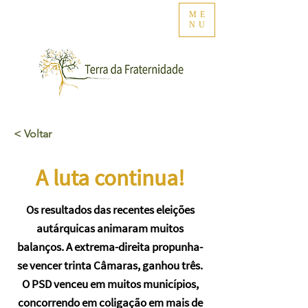
ME
NU
< Voltar
A luta continua!
Os resultados das recentes eleições
autárquicas animaram muitos
balanços. A extrema-direita propunha-
se vencer trinta Câmaras, ganhou três.
O PSD venceu em muitos municípios,
concorrendo em coligação em mais de