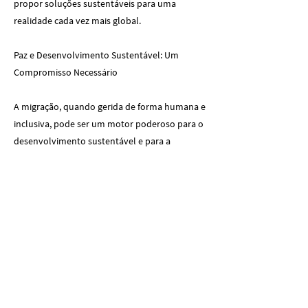
propor soluções sustentáveis para uma
realidade cada vez mais global.
Paz e Desenvolvimento Sustentável: Um
Compromisso Necessário
A migração, quando gerida de forma humana e
inclusiva, pode ser um motor poderoso para o
desenvolvimento sustentável e para a
promoção da paz. Para desbloquear o seu
potencial transformador, é necessário:
1. Investir na paz e no desenvolvimento nos
países de origem: Os conflitos armados, as
crises económicas e as alterações climáticas
são causas fundamentais da migração forçada.
Investir na resolução de conflitos e no
desenvolvimento local é uma estratégia