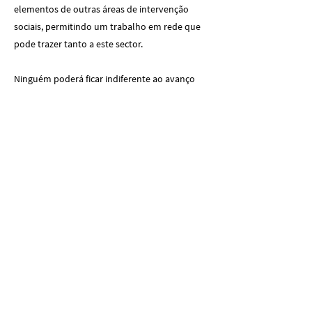
elementos de outras áreas de intervenção
sociais, permitindo um trabalho em rede que
pode trazer tanto a este sector.
Ninguém poderá ficar indiferente ao avanço
tecnológico. É de todo o interesse que os
autores que representam estas Instituições
criassem um modelo de gestão que fosse
comum a todas elas, desenvolvendo soluções
mais apropriadas ao tratamento de dados e
até mesmo à criação de uma base de dados
que pudesse permitir um melhor trabalho em
rede.
Por fim, uma vez que tais Instituições são uma
mais-valia para os Municípios onde se
encontram inseridos, já que servem as
necessidades das populações da sua área