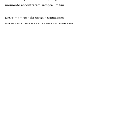
momento encontraram sempre um fim.
Neste momento da nossa história, com
potências nucleares envolvidas em confronto
direto com armamento suficiente para destruir
e aniquilar as populações do mundo inteiro,
esta já não é uma certeza assim tão óbvia, o
que nos leva a concluir que a única saída
possível para o drama da guerra não são os
exércitos nem as suas armas, mas a diplomacia
e o reconhecimento do Direito Internacional
enquanto árbitro imparcial nas relações entre
Estados Soberanos, que garanta uma ordem
internacional justa e que promova uma série
de valores que não podemos abdicar:
liberdade, democracia, justiça e paz.
Aquela criança morta na quarta-feira passada