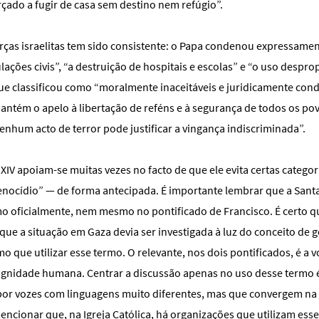
rçado a fugir de casa sem destino nem refúgio”.
forças israelitas tem sido consistente: o Papa condenou expressame
lações civis”, “a destruição de hospitais e escolas” e “o uso despr
que classificou como “moralmente inaceitáveis e juridicamente con
tém o apelo à libertação de reféns e à segurança de todos os pov
enhum acto de terror pode justificar a vingança indiscriminada”.
o XIV apoiam-se muitas vezes no facto de que ele evita certas categor
nocídio” — de forma antecipada. É importante lembrar que a Sant
rmo oficialmente, nem mesmo no pontificado de Francisco. É certo q
que a situação em Gaza devia ser investigada à luz do conceito de 
o que utilizar esse termo. O relevante, nos dois pontificados, é a 
dignidade humana. Centrar a discussão apenas no uso desse termo é
 por vozes com linguagens muito diferentes, mas que convergem na
mencionar que, na Igreja Católica, há organizações que utilizam ess