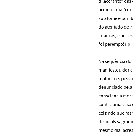
dilacerante” das 
acompanha “com p
sob fome e bomba
do atentado de 7
crianças, e ao re
foi peremptório: 
Na sequência do a
manifestou dor e
matou três pesso
denunciado pela 
consciência moral
contra uma casa d
exigindo que “as 
de locais sagrad
mesmo dia, acres