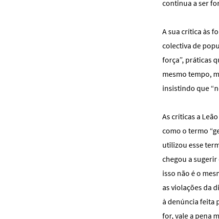
continua a ser fo
A sua crítica às 
colectiva de popu
força”, práticas 
mesmo tempo, man
insistindo que “n
As críticas a Leã
como o termo “ge
utilizou esse te
chegou a sugerir 
isso não é o mesm
as violações da 
à denúncia feita
for, vale a pena 