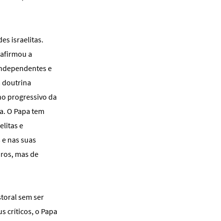
s israelitas.
eafirmou a
independentes e
a doutrina
ono progressivo da
a. O Papa tem
litas e
 e nas suas
uros, mas de
storal sem ser
s críticos, o Papa