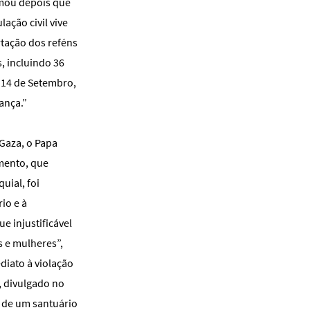
irmou depois que
ção civil vive
tação dos reféns
, incluindo 36
e 14 de Setembro,
ança.”
 Gaza, o Papa
mento, que
uial, foi
io e à
e injustificável
s e mulheres”,
diato à violação
, divulgado no
o de um santuário