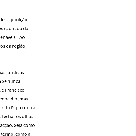
nte “a punição
oporcionado da
denáveis”. Ao
os da região,
ias jurídicas —
a Sé nunca
ue Francisco
genocídio, mas
voz do Papa contra
 fechar os olhos
 acção. Seja como
e termo, como a