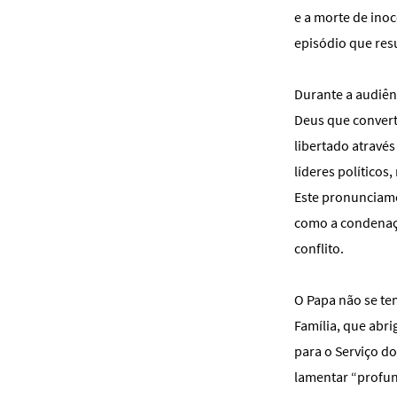
e a morte de ino
episódio que res
Durante a audiên
Deus que convert
libertado atravé
líderes políticos
Este pronunciame
como a condenação
conflito.
O Papa não se te
Família, que abri
para o Serviço d
lamentar “profun