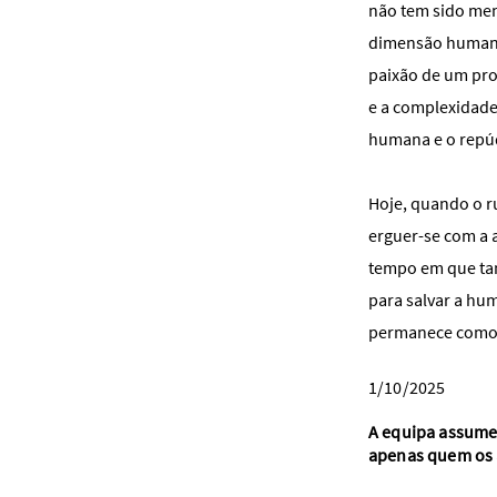
não tem sido men
dimensão humana 
paixão de um pro
e a complexidade
humana e o repúd
Hoje, quando o r
erguer-se com a 
tempo em que tan
para salvar a hu
permanece como 
1/10/2025
A equipa assume 
apenas quem os 