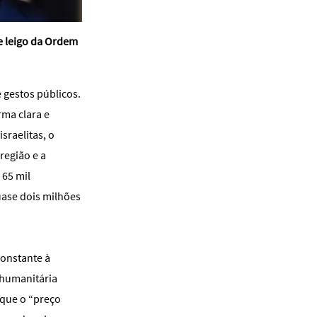
e leigo da Ordem
e gestos públicos.
rma clara e
sraelitas, o
região e a
 65 mil
uase dois milhões
constante à
 humanitária
 que o “preço