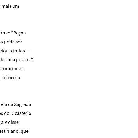
e mais um
irme: “Peço a
vo pode ser
elou a todos —
 de cada pessoa”.
ternacionais
 início do
reja da Sagrada
és do Dicastério
XIV disse
stiniano, que