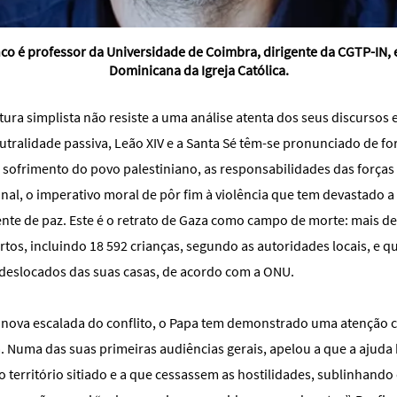
nco é professor da Universidade de Coimbra, dirigente da CGTP-IN, 
Dominicana da Igreja Católica.
tura simplista não resiste a uma análise atenta dos seus discursos 
tralidade passiva, Leão XIV e a Santa Sé têm-se pronunciado de fo
 sofrimento do povo palestiniano, as responsabilidades das forças i
onal, o imperativo moral de pôr fim à violência que tem devastado a 
nte de paz. Este é o retrato de Gaza como campo de morte: mais de
tos, incluindo 18 592 crianças, segundo as autoridades locais, e q
 deslocados das suas casas, de acordo com a ONU.
a nova escalada do conflito, o Papa tem demonstrado uma atenção 
. Numa das suas primeiras audiências gerais, apelou a que a ajuda
 território sitiado e a que cessassem as hostilidades, sublinhando