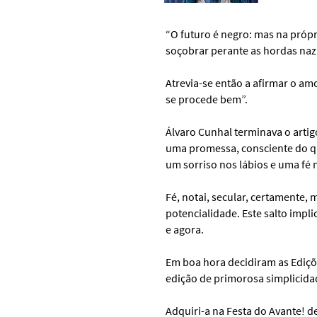
“O futuro é negro: mas na própr
soçobrar perante as hordas nazi
Atrevia-se então a afirmar o amo
se procede bem”.
Álvaro Cunhal terminava o artig
uma promessa, consciente do qu
um sorriso nos lábios e uma fé n
Fé, notai, secular, certamente,
potencialidade. Este salto impli
e agora.
Em boa hora decidiram as Ediçõ
edição de primorosa simplicida
Adquiri-a na Festa do Avante! d