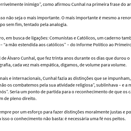
terrivelmente inimigo”, como afirmou Cunhal na primeira frase do ar
isso não seja o mais importante. O mais importante é mesmo a ren
mpo sem fim, tentado pela analogia.
ro, em busca de ligações: Comunistas e Católicos, um caderno tamb
 – “a mão estendida aos católicos” – do Informe Político ao Primei
el de Álvaro Cunhal, que fez trinta anos durante os dias que durou
rafia, cada vez mais empática, digamos, de volume para volume.
ais e internacionais, Cunhal fazia as distinções que se impunham, e
 “não os combatemos pela sua atividade religiosa”, sublinhava – e a
ós”. Seria um ponto de partida para o reconhecimento de que os c
m de pleno direito.
sempre por um esforço para fazer distinções moralmente justas e p
a isso o conhecimento não basta: é necessária uma fé nos peitos.