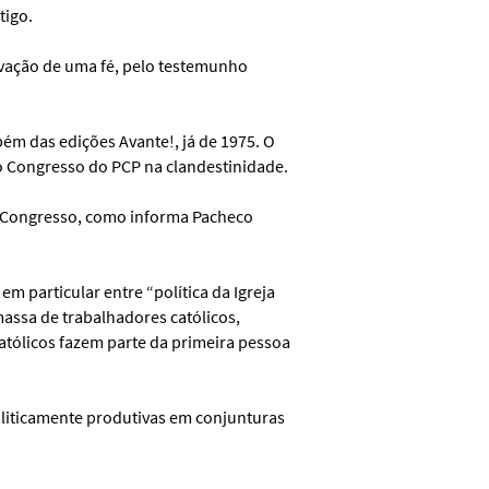
tigo.
ovação de uma fé, pelo testemunho
ém das edições Avante!, já de 1975. O
ro Congresso do PCP na clandestinidade.
 o Congresso, como informa Pacheco
m particular entre “política da Igreja
 massa de trabalhadores católicos,
atólicos fazem parte da primeira pessoa
oliticamente produtivas em conjunturas