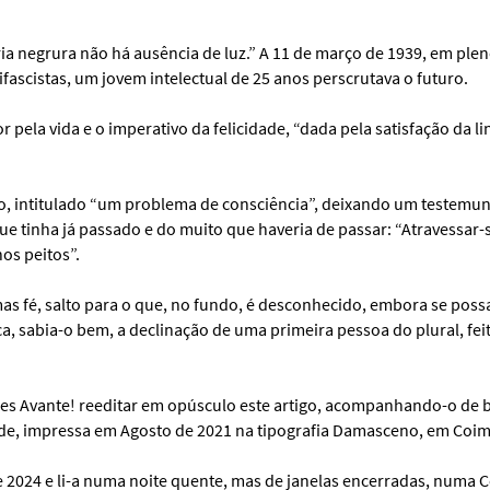
ia negrura não há ausência de luz.” A 11 de março de 1939, em ple
fascistas, um jovem intelectual de 25 anos perscrutava o futuro.
r pela vida e o imperativo da felicidade, “dada pela satisfação da l
o, intitulado “um problema de consciência”, deixando um testemunh
e tinha já passado e do muito que haveria de passar: “Atravessar-
os peitos”.
 mas fé, salto para o que, no fundo, é desconhecido, embora se poss
ca, sabia-o bem, a declinação de uma primeira pessoa do plural, feita
es Avante! reeditar em opúsculo este artigo, acompanhando-o de b
de, impressa em Agosto de 2021 na tipografia Damasceno, em Coim
e 2024 e li-a numa noite quente, mas de janelas encerradas, numa 