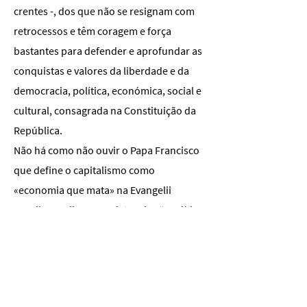
crentes -, dos que não se resignam com
retrocessos e têm coragem e força
bastantes para defender e aprofundar as
conquistas e valores da liberdade e da
democracia, política, económica, social e
cultural, consagrada na Constituição da
República.
Não há como não ouvir o Papa Francisco
que define o capitalismo como
«economia que mata» na Evangelii
Gaudium e diz na Laudato SI’: a “«política
não deve submeter-se à economia»
(LS§189), «pode ser necessário pôr
limites aos que detêm maiores recursos e
poder financeiro» (LS§129), «precisamos