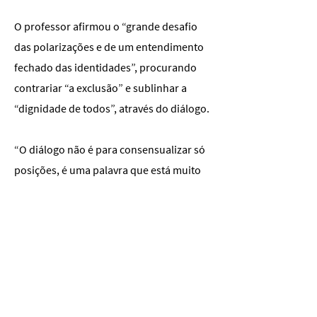
O professor afirmou o “grande desafio
das polarizações e de um entendimento
fechado das identidades”, procurando
contrariar “a exclusão” e sublinhar a
“dignidade de todos”, através do diálogo.
“O diálogo não é para consensualizar só
posições, é uma palavra que está muito
em voga também hoje, os consensos são
necessários no campo da sociedade, no
campo da política, mas chegar a eles
pressupõe todo um processo – que é
também fundamental – que é o
reconhecer o valor e a dignidade do
outro no exercício da sua liberdade