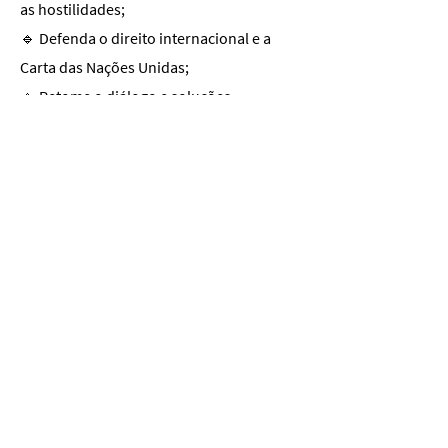
as hostilidades;
🔹 Defenda o direito internacional e a
Carta das Nações Unidas;
🔹 Retome o diálogo e soluções
negociadas;
🔹 Proteja os civis e respeite a dignidade
humana.
Por fim a Pax Christi Internaciona,
convida os líderes religiosos e todas as
pessoas de consciência a juntarem-se a si
num apelo por uma paz desarmada,
ecoando o apelo do Papa Leão XIV por
uma paz que desarme os corações, a
retórica e as armas.