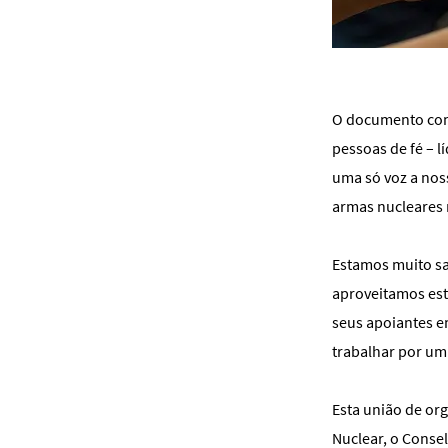
O documento com
pessoas de fé – l
uma só voz a nos
armas nucleares n
Estamos muito sa
aproveitamos est
seus apoiantes e
trabalhar por um
Esta união de or
Nuclear, o Consel