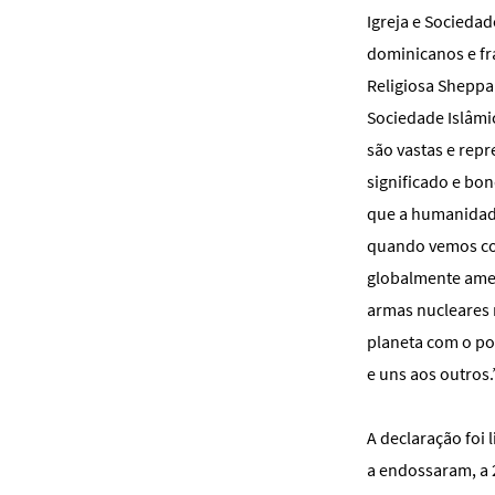
Igreja e Sociedad
dominicanos e fra
Religiosa Sheppa
Sociedade Islâmic
são vastas e rep
significado e bo
que a humanidade
quando vemos com
globalmente amea
armas nucleares
planeta com o pod
e uns aos outros.
A declaração foi 
a endossaram, a 