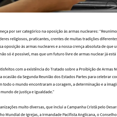
eça por ser categórico na oposição às armas nucleares: “Reunim
íderes religiosos, praticantes, crentes de muitas tradições diferente
sa oposição às armas nucleares e a nossa crença absoluta de qu
ão só é possível, mas que um futuro livre de armas nuclear já está 
tisfeitos com a existência do Tratado sobre a Proibição de Armas N
a ocasião da Segunda Reunião dos Estados Partes para celebrar c
m todo o mundo encontraram a coragem, a determinação e a imag
 mundo de justiça e igualdade.”
ganizações muito diversas, que inclui a Campanha Cristã pelo Des
ho Mundial de Igrejas, a Irmandade Pacifista Anglicana, o Conselho