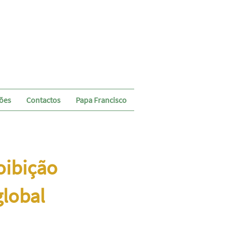
ções
Contactos
Papa Francisco
oibição
global