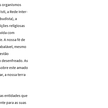
ios organismos
sti, a Rede Inter-
budista), a
ições religiosas
 vida com
. A nossa fé de
nabalável, mesmo
 estão
o desenfreado. As
sobre este amado
r, a nossa terra
 as entidades que
nte para as suas