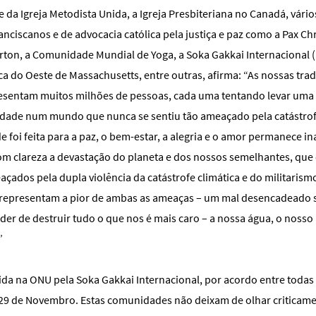
e da Igreja Metodista Unida, a Igreja Presbiteriana no Canadá, vár
nciscanos e de advocacia católica pela justiça e paz como a Pax Chri
rton, a Comunidade Mundial de Yoga, a Soka Gakkai Internacional (
a do Oeste de Massachusetts, entre outras, afirma: “As nossas trad
resentam muitos milhões de pessoas, cada uma tentando levar uma
ndade num mundo que nunca se sentiu tão ameaçado pela catástrofe
 foi feita para a paz, o bem-estar, a alegria e o amor permanece i
 clareza a devastação do planeta e dos nossos semelhantes, que
çados pela dupla violência da catástrofe climática e do militarism
 representam a pior de ambas as ameaças – um mal desencadeado 
er de destruir tudo o que nos é mais caro – a nossa água, o nosso a
”
lida na ONU pela Soka Gakkai Internacional, por acordo entre todas
29 de Novembro. Estas comunidades não deixam de olhar criticame