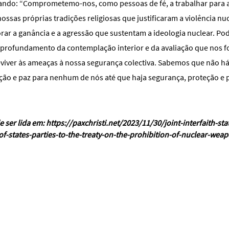
rando: “Comprometemo-nos, como pessoas de fé, a trabalhar para a
nossas próprias tradições religiosas que justificaram a violência nu
rar a ganância e a agressão que sustentam a ideologia nuclear. P
aprofundamento da contemplação interior e da avaliação que nos f
eviver às ameaças à nossa segurança colectiva. Sabemos que não h
ção e paz para nenhum de nós até que haja segurança, proteção e 
e ser lida em:
https://paxchristi.net/2023/11/30/joint-interfaith-st
f-states-parties-to-the-treaty-on-the-prohibition-of-nuclear-wea