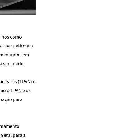
o-nos como
s – para afirmar a
e um mundo sem
a ser criado.
ucleares (TPAN) e
omo o TPAN e os
inação para
armamento
 Geral para a