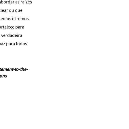
bordar as raízes
clear ou que
odemos e iremos
ortalece para
á verdadeira
paz para todos
atement-to-the-
pons