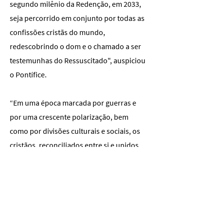
segundo milênio da Redenção, em 2033,
seja percorrido em conjunto por todas as
confissões cristãs do mundo,
redescobrindo o dom e o chamado a ser
testemunhas do Ressuscitado", auspiciou
o Pontífice.
“Em uma época marcada por guerras e
por uma crescente polarização, bem
como por divisões culturais e sociais, os
cristãos, reconciliados entre si e unidos
na profissão da única fé, são chamados a
ser um sinal crível de paz, contribuindo
de forma decisiva para o empenho nesse
sentido de todos os homens e mulheres
de boa vontade. De fato, na situação