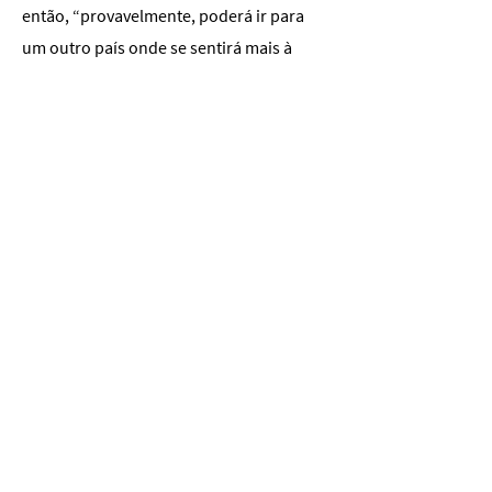
então, “provavelmente, poderá ir para
um outro país onde se sentirá mais à
vontade”, que é o que “alguns parecem
querer”, com esta lei que é uma “forma
velada de atacar os imigrantes”, com “um
discurso um bocado islamofóbico”,
lamentou o líder religioso.
Mas, “acima de tudo”, concluiu, esta lei “é
uma forma de tapar os olhos dos
portugueses que pagam impostos” e “de
desviar a atenção dos problemas mais
graves” do país.
A iniciativa contou com os votos