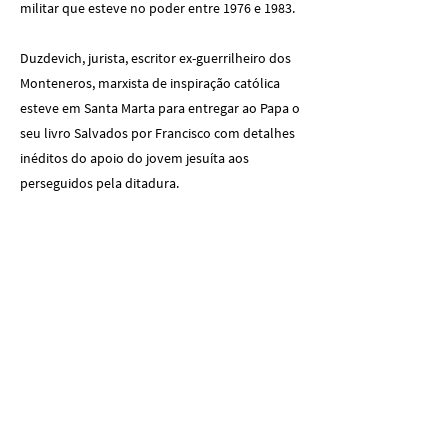
militar que esteve no poder entre 1976 e 1983.
Duzdevich, jurista, escritor ex-guerrilheiro dos
Monteneros, marxista de inspiração católica
esteve em Santa Marta para entregar ao Papa o
seu livro Salvados por Francisco com detalhes
inéditos do apoio do jovem jesuíta aos
perseguidos pela ditadura.
Em 2010, época em que era arcebispo de
Buenos Aires, Francisco chegou a apresentar-
se perante um tribunal de três juízes, que
investigavam o período da ditadura. Algumas
pessoas no governo queriam “cortar-me a
cabeça”. Um desses juízes revelou ao Papa que
tinham recebido instruções do governo para o
condenar.