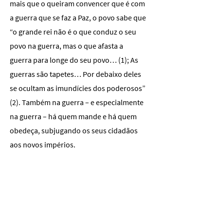
mais que o queiram convencer que é com
a guerra que se faz a Paz, o povo sabe que
“o grande rei não é o que conduz o seu
povo na guerra, mas o que afasta a
guerra para longe do seu povo… (1); As
guerras são tapetes… Por debaixo deles
se ocultam as imundícies dos poderosos”
(2). Também na guerra – e especialmente
na guerra – há quem mande e há quem
obedeça, subjugando os seus cidadãos
aos novos impérios.
As guerras que grassam no nosso planeta
demonstram bem o desprezo que os
governantes atribuem à vida humana, em
conflitos na América Latina, no Extremo