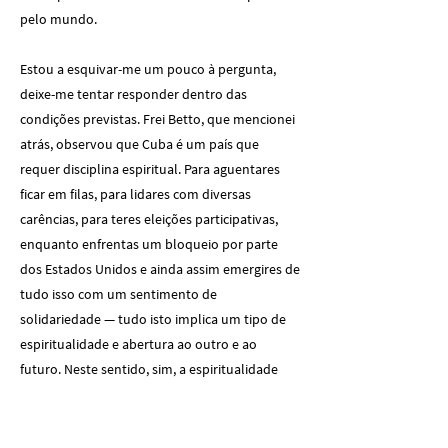
pelo mundo.
Estou a esquivar-me um pouco à pergunta,
deixe-me tentar responder dentro das
condições previstas. Frei Betto, que mencionei
atrás, observou que Cuba é um país que
requer disciplina espiritual. Para aguentares
ficar em filas, para lidares com diversas
carências, para teres eleições participativas,
enquanto enfrentas um bloqueio por parte
dos Estados Unidos e ainda assim emergires de
tudo isso com um sentimento de
solidariedade — tudo isto implica um tipo de
espiritualidade e abertura ao outro e ao
futuro. Neste sentido, sim, a espiritualidade
terá sempre um papel a desempenhar na
sociedade. A forma como esse papel é
canalizado, seja através da igreja, do estado, de