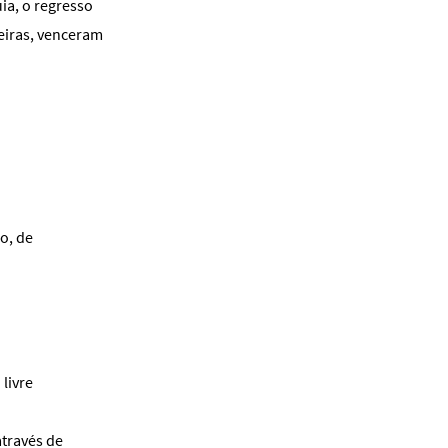
ia, o regresso
eiras, venceram
ão, de
livre
através de