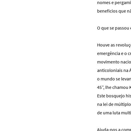
nomes e pergamin
benefícios que n
O que se passou 
Houve as revoluç
emergência e o c
movimento nacion
anticoloniais na 
o mundo se levant
45”, lhe chamou 
Este bosquejo hi
na lei de múltip
de uma luta mult
Ajuda-nos a comp