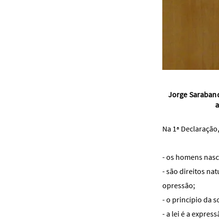
Jorge Saraband
a
Na 1ª Declaração,
- os homens nasce
- são direitos na
opressão;
- o princípio da 
- a lei é a expres