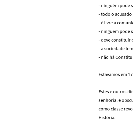
- ninguém pode se
- todo o acusado
- é livre a comun
- ninguém pode s
- deve constituir
- a sociedade tem
- não há Constit
Estávamos em 17
Estes e outros d
senhorial e obsc
como classe revo
História.