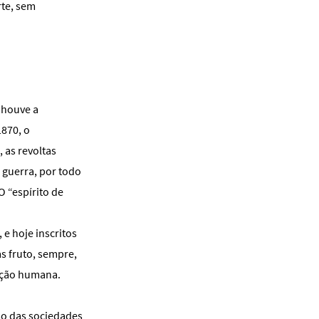
rte, sem
 houve a
870, o
 as revoltas
a guerra, por todo
O “espírito de
e hoje inscritos
s fruto, sempre,
dição humana.
so das sociedades