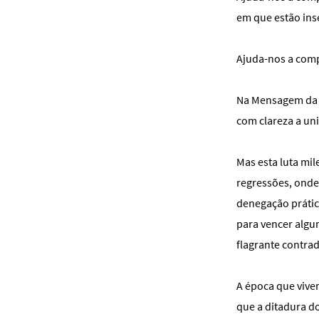
em que estão ins
Ajuda-nos a comp
Na Mensagem da P
com clareza a uni
Mas esta luta mil
regressões, onde
denegação prátic
para vencer algu
flagrante contrad
A época que vive
que a ditadura d