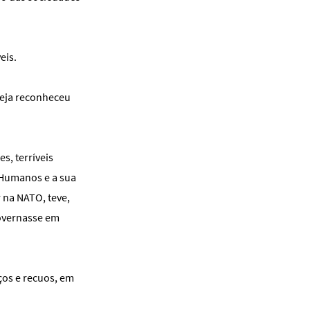
eis.
reja reconheceu
s, terríveis
 Humanos e a sua
 na NATO, teve,
governasse em
os e recuos, em