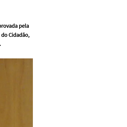
provada pela
 do Cidadão,
.