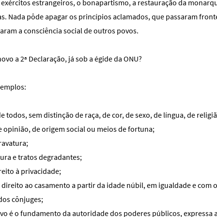
 exércitos estrangeiros, o bonapartismo, a restauração da monarqu
ias. Nada pôde apagar os princípios aclamados, que passaram front
aram a consciência social de outros povos.
ovo a 2ª Declaração, já sob a égide da ONU?
xemplos:
de todos, sem distinção de raça, de cor, de sexo, de língua, de religi
 opinião, de origem social ou meios de fortuna;
ravatura;
rtura e tratos degradantes;
reito à privacidade;
 direito ao casamento a partir da idade núbil, em igualdade e com o 
dos cônjuges;
ovo é o fundamento da autoridade dos poderes públicos, expressa 