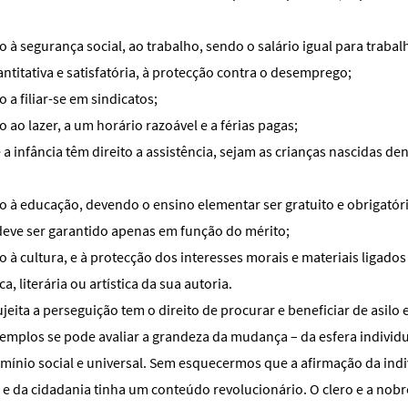
to à segurança social, ao trabalho, sendo o salário igual para trabal
titativa e satisfatória, à protecção contra o desemprego;
o a filiar-se em sindicatos;
o ao lazer, a um horário razoável e a férias pagas;
 a infância têm direito a assistência, sejam as crianças nascidas de
to à educação, devendo o ensino elementar ser gratuito e obrigatór
deve ser garantido apenas em função do mérito;
to à cultura, e à protecção dos interesses morais e materiais ligado
a, literária ou artística da sua autoria.
ujeita a perseguição tem o direito de procurar e beneficiar de asilo
xemplos se pode avaliar a grandeza da mudança – da esfera individ
mínio social e universal. Sem esquecermos que a afirmação da ind
e da cidadania tinha um conteúdo revolucionário. O clero e a nob