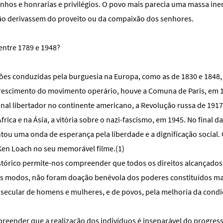
hos e honrarias e privilégios. O povo mais parecia uma massa ine
ão derivassem do proveito ou da compaixão dos senhores.
entre 1789 e 1948?
ões conduzidas pela burguesia na Europa, como as de 1830 e 1848,
rescimento do movimento operário, houve a Comuna de Paris, em 1
al libertador no continente americano, a Revolução russa de 1917,
África e na Ásia, a vitória sobre o nazi-fascismo, em 1945. No final d
ou uma onda de esperança pela liberdade e a dignificação social. 
Ken Loach no seu memorável filme.(1)
stórico permite-nos compreender que todos os direitos alcançados, 
los modos, não foram doação benévola dos poderes constituídos ma
isecular de homens e mulheres, e de povos, pela melhoria da con
reender que a realização dos indivíduos é inseparável do progres