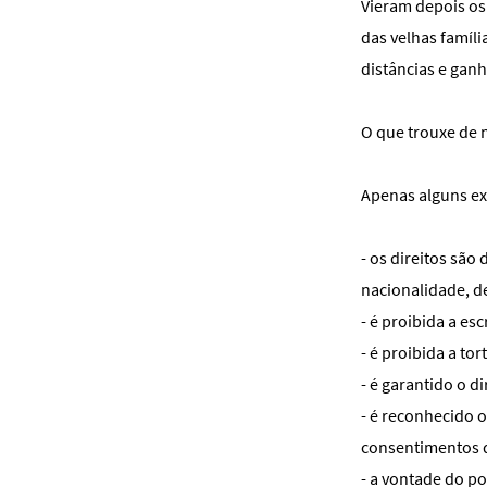
Vieram depois os
das velhas famíl
distâncias e ganh
O que trouxe de n
Apenas alguns e
- os direitos são 
nacionalidade, de
- é proibida a esc
- é proibida a to
- é garantido o di
- é reconhecido o
consentimentos 
- a vontade do p