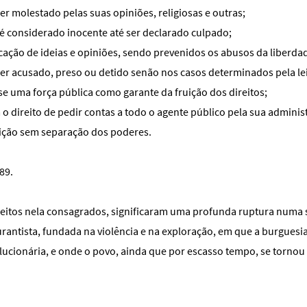
r molestado pelas suas opiniões, religiosas e outras;
 é considerado inocente até ser declarado culpado;
icação de ideias e opiniões, sendo prevenidos os abusos da liberda
er acusado, preso ou detido senão nos casos determinados pela lei
-se uma força pública como garante da fruição dos direitos;
 o direito de pedir contas a todo o agente público pela sua adminis
uição sem separação dos poderes.
89.
ireitos nela consagrados, significaram uma profunda ruptura numa
urantista, fundada na violência e na exploração, em que a burgues
lucionária, e onde o povo, ainda que por escasso tempo, se tornou 