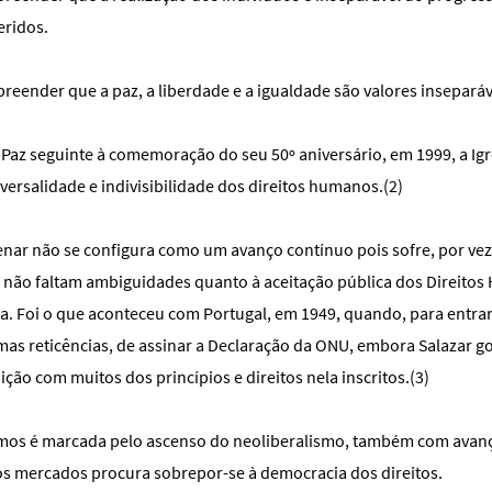
eridos.
reender que a paz, a liberdade e a igualdade são valores inseparáv
az seguinte à comemoração do seu 50º aniversário, em 1999, a Ig
versalidade e indivisibilidade dos direitos humanos.(2)
enar não se configura como um avanço contínuo pois sofre, por veze
 não faltam ambiguidades quanto à aceitação pública dos Direitos
a. Foi o que aconteceu com Portugal, em 1949, quando, para entrar
mas reticências, de assinar a Declaração da ONU, embora Salazar 
ição com muitos dos princípios e direitos nela inscritos.(3)
mos é marcada pelo ascenso do neoliberalismo, também com avanç
os mercados procura sobrepor-se à democracia dos direitos.