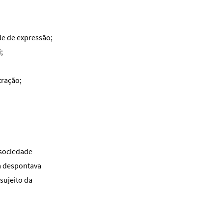
de de expressão;
;
tração;
 sociedade
ia despontava
sujeito da