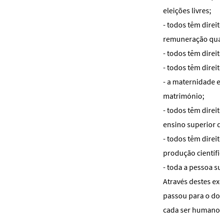
eleições livres;
- todos têm direi
remuneração quan
- todos têm direit
- todos têm direit
- a maternidade e
matrimónio;
- todos têm direi
ensino superior 
- todos têm direi
produção científic
- toda a pessoa s
Através destes e
passou para o do
cada ser humano 