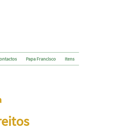
ontactos
Papa Francisco
Itens
ª
reitos