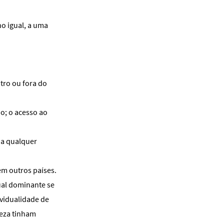
ho igual, a uma
ntro ou fora do
io; o acesso ao
s a qualquer
 em outros países.
ual dominante se
ividualidade de
reza tinham