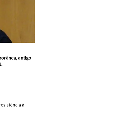
porânea, antigo
N.
resistência à